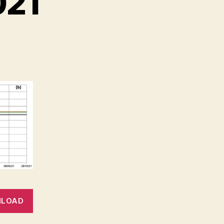
021
LOAD