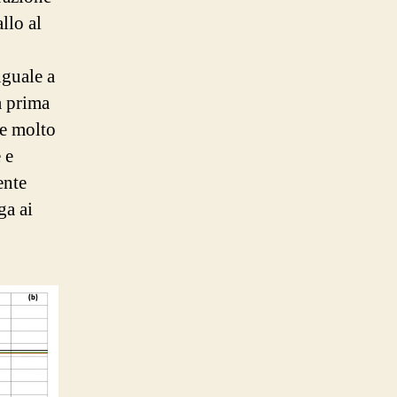
llo al
uguale a
a prima
re molto
 e
ente
ga ai