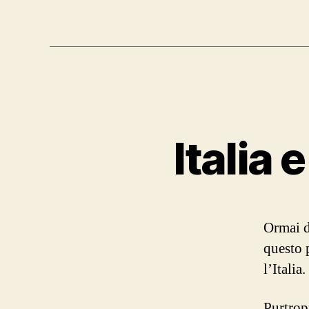
Italia 
Ormai da
questo p
l’Italia
Purtropp