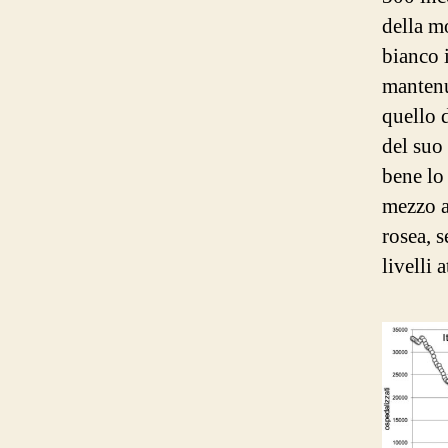
della mo
bianco i
mantenu
quello d
del suo
bene lo
mezzo a
rosea, 
livelli a