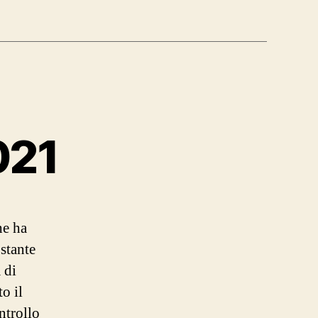
021
he ha
ostante
 di
o il
ntrollo