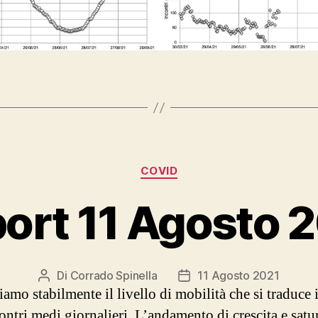
Categorie
COVID
ort 11 Agosto 
Di
Corrado Spinella
11 Agosto 2021
Autore
Data
amo stabilmente il livello di mobilità che si traduce i
articolo
dell'articolo
ontri medi giornalieri. L’andamento di crescita e satu