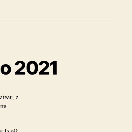
sto 2021
ateau, a
tta
r la più