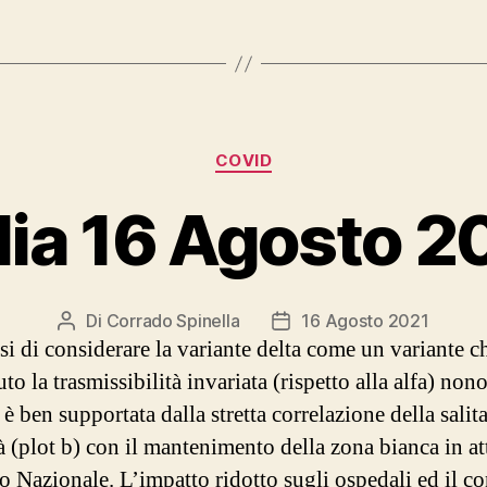
Categorie
COVID
alia 16 Agosto 2
Di
Corrado Spinella
16 Agosto 2021
Autore
Data
si di considerare la variante delta come un variante c
articolo
dell'articolo
o la trasmissibilità invariata (rispetto alla alfa) non
, è ben supportata dalla stretta correlazione della salita
à (plot b) con il mantenimento della zona bianca in att
io Nazionale. L’impatto ridotto sugli ospedali ed il co