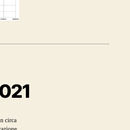
2021
n circa
razione