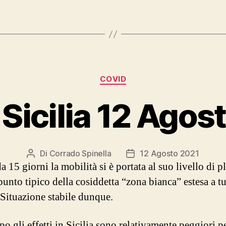
Categorie
COVID
e Sicilia 12 Ago
Di
Corrado Spinella
12 Agosto 2021
Autore
Data
 15 giorni la mobilità si è portata al suo livello di pl
articolo
dell'articolo
unto tipico della cosiddetta “zona bianca” estesa a tu
. Situazione stabile dunque.
o gli effetti in Sicilia sono relativamente peggiori pe