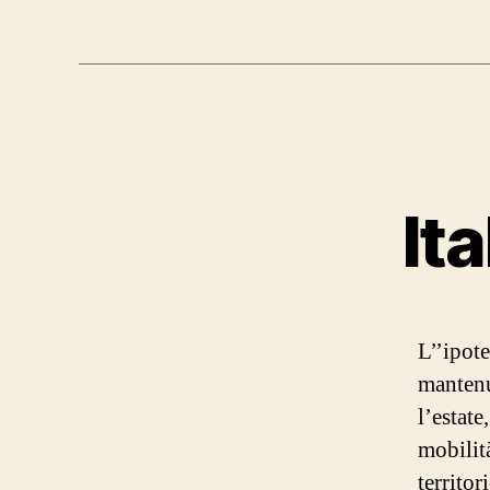
It
L’’ipote
mantenut
l’estate
mobilit
territor