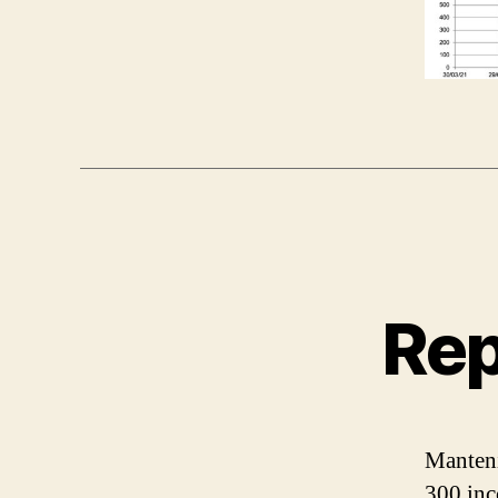
Rep
Manteni
300 inc