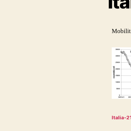
It
Mobilit
Italia-