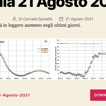
alia 21 Agosto 2
Di
Corrado Spinella
21 Agosto 2021
Autore
Data
à in leggero aumento negli ultimi giorni.
articolo
dell'articolo
21-Agosto-2021
DOWN