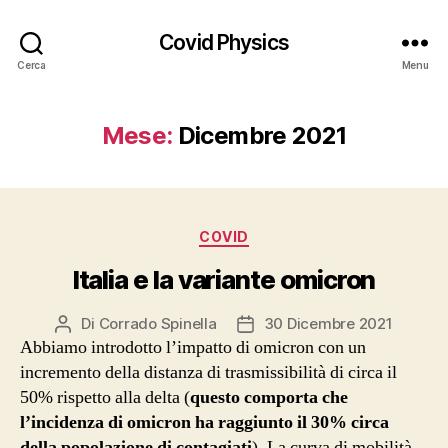
Covid Physics
Cerca
Menu
Mese:
Dicembre 2021
Categorie
COVID
Italia e la variante omicron
Di
Corrado Spinella
30 Dicembre 2021
Autore
Data
Abbiamo introdotto l’impatto di omicron con un
articolo
dell'articolo
incremento della distanza di trasmissibilità di circa il
50% rispetto alla delta (
questo comporta che
l’incidenza di omicron ha raggiunto il 30% circa
della popolazione di contagiati
). La curva di mobilità