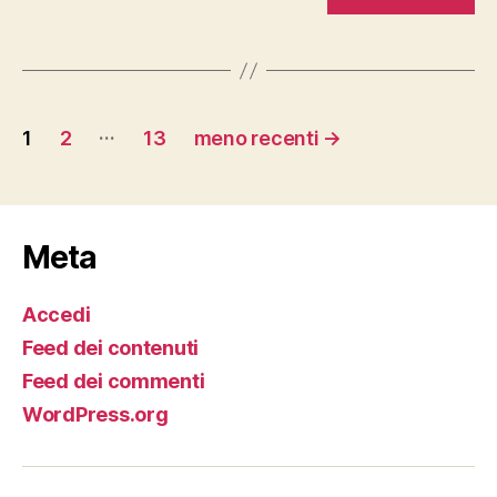
Paginazione
…
1
2
13
meno recenti
→
degli
articoli
Meta
Accedi
Feed dei contenuti
Feed dei commenti
WordPress.org