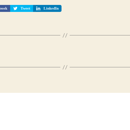
book
Tweet
LinkedIn