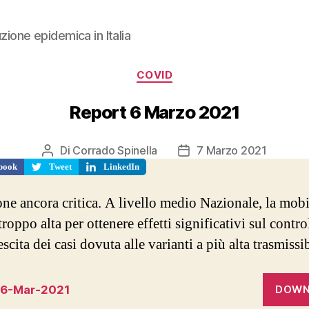
zione epidemica in Italia
Categorie
COVID
Report 6 Marzo 2021
Di
Corrado Spinella
7 Marzo 2021
Autore
Data
book
articolo
Tweet
LinkedIn
dell'articolo
one ancora critica. A livello medio Nazionale, la mobi
roppo alta per ottenere effetti significativi sul contro
escita dei casi dovuta alle varianti a più alta trasmissib
-6-Mar-2021
DOWN