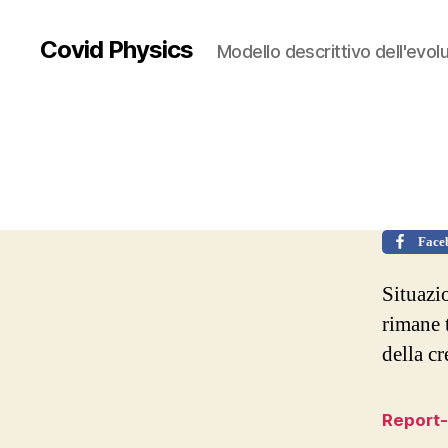
Covid Physics
Modello descrittivo dell'evolu
Face
Situazi
rimane t
della cr
Report