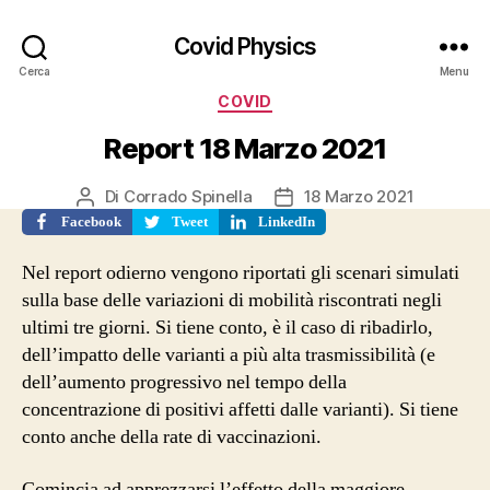
Covid Physics
Cerca
Menu
Categorie
COVID
Report 18 Marzo 2021
Di
Corrado Spinella
18 Marzo 2021
Autore
Data
articolo
dell'articolo
Facebook
Tweet
LinkedIn
Nel report odierno vengono riportati gli scenari simulati
sulla base delle variazioni di mobilità riscontrati negli
ultimi tre giorni. Si tiene conto, è il caso di ribadirlo,
dell’impatto delle varianti a più alta trasmissibilità (e
dell’aumento progressivo nel tempo della
concentrazione di positivi affetti dalle varianti). Si tiene
conto anche della rate di vaccinazioni.
Comincia ad apprezzarsi l’effetto della maggiore