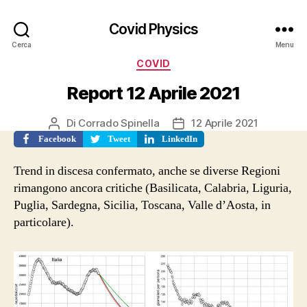
Covid Physics
Cerca
Menu
Categorie
COVID
Report 12 Aprile 2021
Di
Corrado Spinella
12 Aprile 2021
Autore
Data
articolo
dell'articolo
Facebook
Tweet
LinkedIn
Trend in discesa confermato, anche se diverse Regioni
rimangono ancora critiche (Basilicata, Calabria, Liguria,
Puglia, Sardegna, Sicilia, Toscana, Valle d’Aosta, in
particolare).