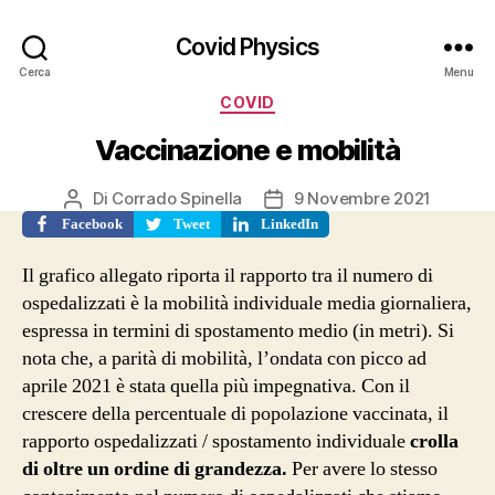
Covid Physics
Cerca
Menu
Categorie
COVID
Vaccinazione e mobilità
Di
Corrado Spinella
9 Novembre 2021
Autore
Data
articolo
dell'articolo
Facebook
Tweet
LinkedIn
Il grafico allegato riporta il rapporto tra il numero di
ospedalizzati è la mobilità individuale media giornaliera,
espressa in termini di spostamento medio (in metri). Si
nota che, a parità di mobilità, l’ondata con picco ad
aprile 2021 è stata quella più impegnativa. Con il
crescere della percentuale di popolazione vaccinata, il
rapporto ospedalizzati / spostamento individuale
crolla
di oltre un ordine di grandezza.
Per avere lo stesso